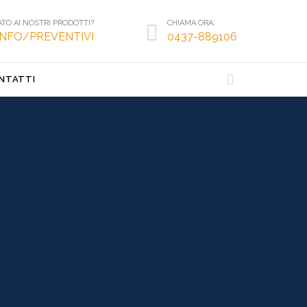
ATO AI NOSTRI PRODOTTI?
CHIAMA ORA:

 INFO/PREVENTIVI
0437-889106

NTATTI