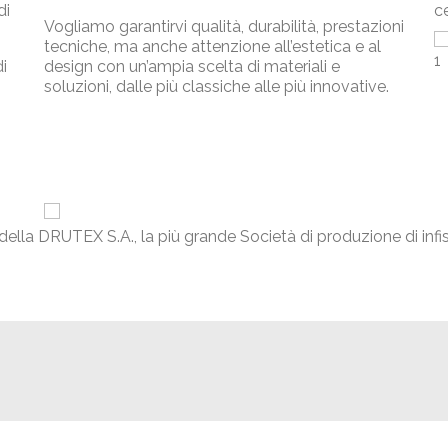
di
ce
Vogliamo garantirvi qualità, durabilità, prestazioni
tecniche, ma anche attenzione all’estetica e al
i
design con un’ampia scelta di materiali e
soluzioni, dalle più classiche alle più innovative.
ella DRUTEX S.A., la più grande Società di produzione di infis