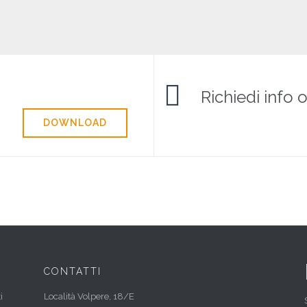

Richiedi info 
DOWNLOAD
CONTATTI
i
Località Volpere, 18/E