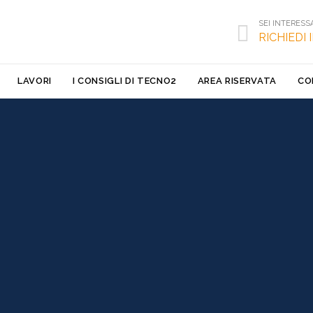
SEI INTERESS

RICHIEDI
Skip
LAVORI
I CONSIGLI DI TECNO2
AREA RISERVATA
CO
to
content