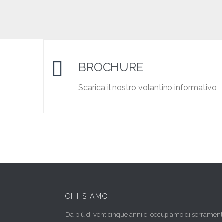

BROCHURE
Scarica il nostro volantino informativo
CHI SIAMO
Da più di venticinque anni ci occupiamo di serrament